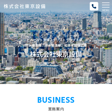
メ
MENU
ニ
ュ
TOKYO
ー
ビルピット清掃、グリストラップ清掃、
FACILITIES
貯水槽清掃、排水管清掃、給排水設備工事
株式会社東京設備
BUSINESS
業務案内